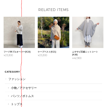
RELATED ITEMS
フード衿プルオーバー(K24)
ケープベスト(K21)
ムササビ圧縮ニットコート
(K48)
¥25,300
¥25,300
¥42,900
CATEGORY
ファッション
小物／アクセサリー
パンツ／ボトムス
トップス