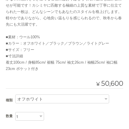
せが可能です！カシミヤに匹敵する極細の上質な素材で丁寧に仕立て
られた一枚は、どんなシーンでもあなたのスタイルを格上げします。
軽やかでありながら、心地良い温もりを感じられるので、秋冬から春
先にも大活躍です。
■素材：ウール100%
■カラー：オフホワイト／ブラック／ブラウン／ライトグレー
■サイズ：フリー
■寸法詳細
着丈100cm / 身幅85cm/ 裾幅 75cm/ 袖丈26cm / 袖幅25cm/ 袖口幅
23cm ポケット付き
50,600
¥
種類
数量