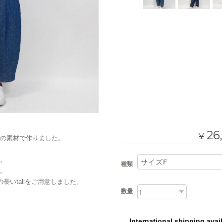
26
¥
の素材で作りました。
。
種類
。
長いtallをご用意しました。
数量
International shipping avai