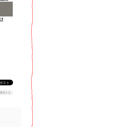
け
通報する