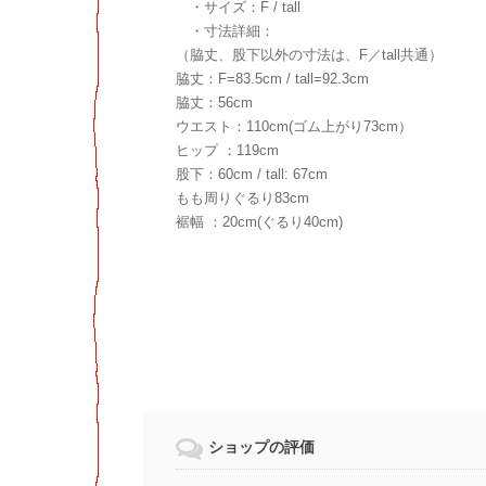
・サイズ：F / tall
・寸法詳細：
（脇丈、股下以外の寸法は、F／tall共通）
脇丈：F=83.5cm / tall=92.3cm
脇丈：56cm
ウエスト：110cm(ゴム上がり73cm）
ヒップ ：119cm
股下：60cm / tall: 67cm
もも周りぐるり83cm
裾幅 ：20cm(ぐるり40cm)
ショップの評価