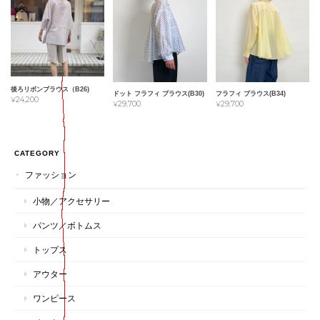
後ろリボンブラウス（B26)
ドット フラフィ ブラウス(B30)
フラフィ ブラウス(B34)
¥24,200
¥29,700
¥29,700
CATEGORY
ファッション
小物／アクセサリー
パンツ／ボトムス
トップス
アウター
ワンピース