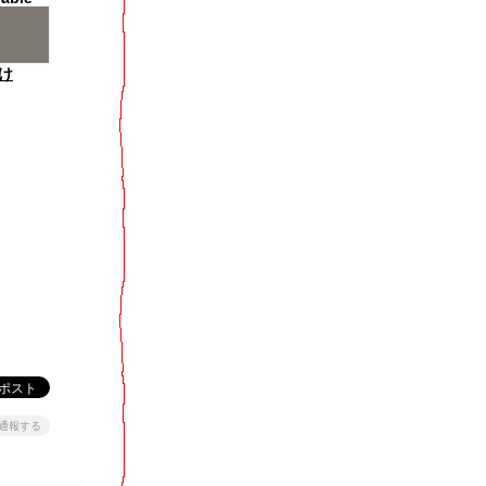
け
通報する