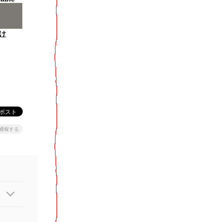
け
通報する