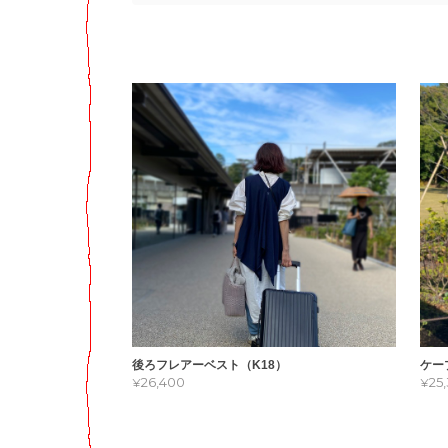
後ろフレアーベスト（K18）
ケー
¥26,400
¥25